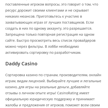
поставленные игроком вопросы, это говорит о том, что
ресурс дорожит своими клиентами и не скрывает
никаких нюансов. Приготовьтесь к участию в
захватывающих играх от лучших поставщиков. Если
создать в них по одному аккаунту, это разрешается.
Запрещена только повторная регистрация на одном
сайте. Быстро просмотреть весь список провайдеров
можно через фильтры. В лобби необходимо
активировать сортировку по разработчикам.
Daddy Casino
Сортировка казино по странам, производителям, онлайн
играм, видам лицензий. Выбирайте лучшие и легальные
казино, для игры на реальные деньги, добавляйте
отзывы о личном опыте игры! CasinoRating имеет
официальную юридическую поддержку и принимает
жалобы и предложения от игроков, поможет всем своим