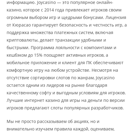
информацию. Joycasino — это популярное онлайн-
казино, которое с 2014 года привлекает игроков своим
огромным выбором игр и щедрыми бонусами. Лицензия
от Кюрасао гарантирует безопасность и честность игр, а
поддержка множества платежных систем, включая
криптовалюты, делает транзакции удобными и
быстрыми. Программа лояльности с компоинтами и
кешбэком до 15% поощряет активных игроков, а
мобильное приложение и клиент для ПК обеспечивают
комфортную игру на любом устройстве. Несмотря на
отсутствие сортировки слотов по жанрам, Joycasino
остается одним из лидеров на рынке благодаря
качественному софту и выгодным условиям для игроков.
Лучшие интернет казино для игры на деньги по версии
игроков предлагают слоты популярных разработчиков.
Мы не просто рассказываем об акциях, но и
внимательно изучаем правила каждой, оцениваем,