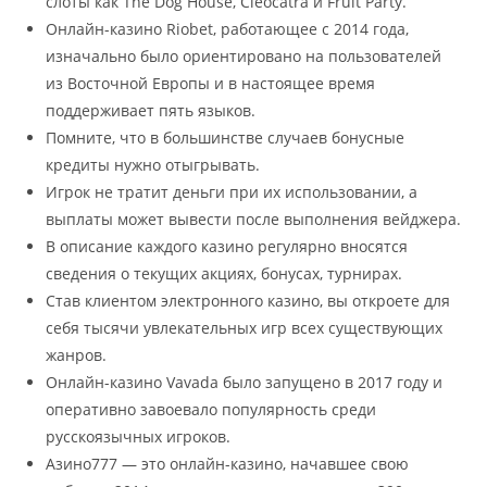
слоты как The Dog House, Cleocatra и Fruit Party.
Онлайн-казино Riobet, работающее с 2014 года,
изначально было ориентировано на пользователей
из Восточной Европы и в настоящее время
поддерживает пять языков.
Помните, что в большинстве случаев бонусные
кредиты нужно отыгрывать.
Игрок не тратит деньги при их использовании, а
выплаты может вывести после выполнения вейджера.
В описание каждого казино регулярно вносятся
сведения о текущих акциях, бонусах, турнирах.
Став клиентом электронного казино, вы откроете для
себя тысячи увлекательных игр всех существующих
жанров.
Онлайн-казино Vavada было запущено в 2017 году и
оперативно завоевало популярность среди
русскоязычных игроков.
Азино777 — это онлайн-казино, начавшее свою