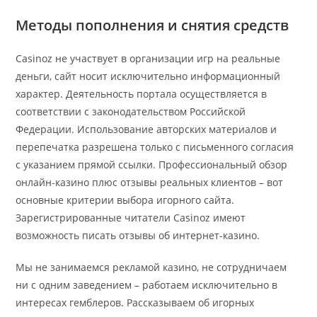
Методы пополнения и снятия средств
Casinoz не участвует в организации игр на реальные
деньги, сайт носит исключительно информационный
характер. Деятельность портала осуществляется в
соответствии с законодательством Российской
Федерации. Использование авторских материалов и
перепечатка разрешена только с письменного согласия
с указанием прямой ссылки. Профессиональный обзор
онлайн-казино плюс отзывы реальных клиентов – вот
основные критерии выбора игорного сайта.
Зарегистрированные читатели Casinoz имеют
возможность писать отзывы об интернет-казино.
Мы не занимаемся рекламой казино, не сотрудничаем
ни с одним заведением – работаем исключительно в
интересах гемблеров. Рассказываем об игорных