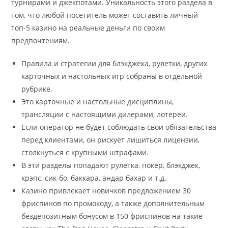
турнирами и джекпотами. Уникальность этого раздела в
том, что любой посетитель может составить личный
топ-5 казино на реальные деньги по своим
предпочтениям.
Правила и стратегии для блэкджека, рулетки, других
карточных и настольных игр собраны в отдельной
рубрике.
Это карточные и настольные дисциплины,
трансляции с настоящими дилерами, лотереи.
Если оператор не будет соблюдать свои обязательства
перед клиентами, он рискует лишиться лицензии,
столкнуться с крупными штрафами.
В эти разделы попадают рулетка, покер, блэкджек,
крэпс, сик-бо, баккара, андар бахар и т.д.
Казино привлекает новичков предложением 30
фриспинов по промокоду, а также дополнительным
бездепозитным бонусом в 150 фриспинов на такие