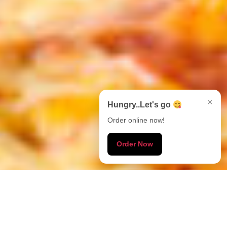
×
Hungry..Let's go
Order online now!
Order Now