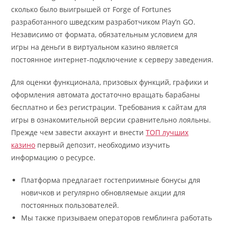
сколько было выигрышей от Forge of Fortunes
разработанного шведским разработчиком Play’n GO.
Независимо от формата, обязательным условием для
игры на деньги в виртуальном казино является
постоянное интернет-подключение к серверу заведения.
Для оценки функционала, призовых функций, графики и
оформления автомата достаточно вращать барабаны
бесплатно и без регистрации. Требования к сайтам для
игры в ознакомительной версии сравнительно лояльны.
Прежде чем завести аккаунт и внести
ТОП лучших
казино
первый депозит, необходимо изучить
информацию о ресурсе.
Платформа предлагает гостеприимные бонусы для
новичков и регулярно обновляемые акции для
постоянных пользователей.
Мы также призываем операторов гемблинга работать