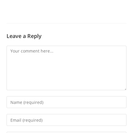
Leave a Reply