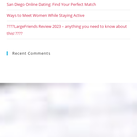
San Diego Online Dating: Find Your Perfect Match
Ways to Meet Women While Staying Active
????LargeFriends Review 2023 – anything you need to know about
this! ????
Recent Comments