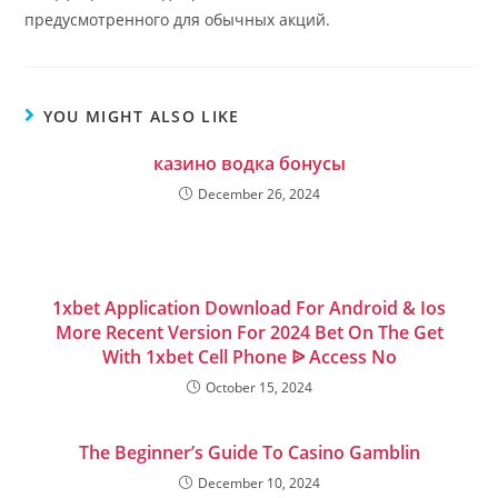
предусмотренного для обычных акций.
YOU MIGHT ALSO LIKE
казино водка бонусы
December 26, 2024
1xbet Application Download For Android & Ios
More Recent Version For 2024 Bet On The Get
With 1xbet Cell Phone ᐉ Access No
October 15, 2024
The Beginner’s Guide To Casino Gamblin
December 10, 2024