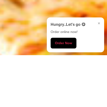
×
Hungry..Let's go 😋
Order online now!
Order Now