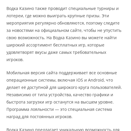
Водка Казино также проводит специальные турниры и
лотереи, где можно выиграть крупные призы. Эти
мероприятия регулярно обновляются, поэтому следите
за новостями на официальном сайте, чтобы не упустить
свою возможность. На Водка Казино вы можете найти
широкий ассортимент бесплатных игр, которые
удовлетворят вкусы даже самых требовательных
игроков.
Мобильная версия сайта поддерживает все основные
операционные системы, включая iOS и Android, что
делает её доступной для широкого круга пользователей.
Независимо от типа устройства, качество графики и
быстрота загрузки игр останутся на высшем уровне.
Программа лояльности — это специальная система
наград для постоянных игроков.
Водка Казино предлагает уникальную возможность для