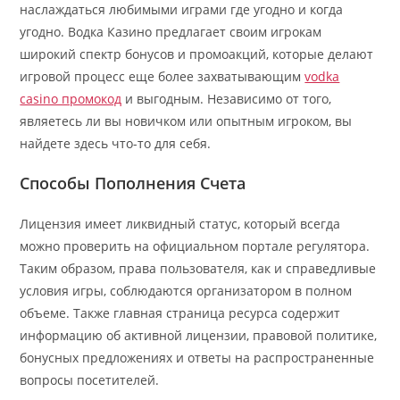
наслаждаться любимыми играми где угодно и когда
угодно. Водка Казино предлагает своим игрокам
широкий спектр бонусов и промоакций, которые делают
игровой процесс еще более захватывающим
vodka
casino промокод
и выгодным. Независимо от того,
являетесь ли вы новичком или опытным игроком, вы
найдете здесь что-то для себя.
Способы Пополнения Счета
Лицензия имеет ликвидный статус, который всегда
можно проверить на официальном портале регулятора.
Таким образом, права пользователя, как и справедливые
условия игры, соблюдаются организатором в полном
объеме. Также главная страница ресурса содержит
информацию об активной лицензии, правовой политике,
бонусных предложениях и ответы на распространенные
вопросы посетителей.