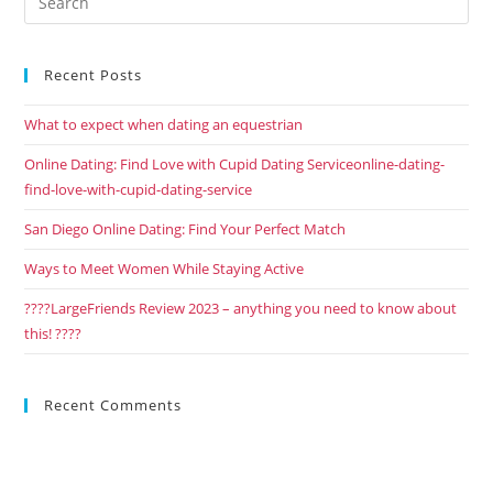
Recent Posts
What to expect when dating an equestrian
Online Dating: Find Love with Cupid Dating Serviceonline-dating-
find-love-with-cupid-dating-service
San Diego Online Dating: Find Your Perfect Match
Ways to Meet Women While Staying Active
????LargeFriends Review 2023 – anything you need to know about
this! ????
Recent Comments