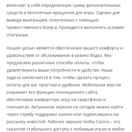
включает в себя определенную сумму дополнительных
средств и бесплатные вращения для игры. Однако для
вывода выигрышей, полученных с помощью
приветственного бонуса, приходится выполнять условия
отыгрыша.
Нашей целью является обеспечение вашего комфорта и
удовольствия от обслуживания в казино Водка. Мы
предлагаем различные способы оплаты, чтобы
удовлетворить ваши потребности в удобстве. Наша
задача заключается в том, чтобы сделать процесс
оплаты для вас простым и удобным. Мобильная версия
сохраняет все функции полноценного сайта,
обеспечивая комфортную игру на смартфонах и
планшетах. Актуальное зеркало на сегодня можно найти
через службу поддержки казино или подписавшись на
рассылку новостей. Рабочее зеркало Vodka Casino – это
гарантия стабильного доступа к любимым играм в любое