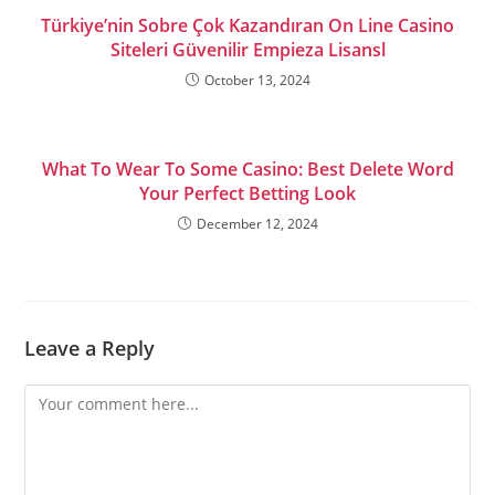
Türkiye’nin Sobre Çok Kazandıran On Line Casino
Siteleri Güvenilir Empieza Lisansl
October 13, 2024
What To Wear To Some Casino: Best Delete Word
Your Perfect Betting Look
December 12, 2024
Leave a Reply