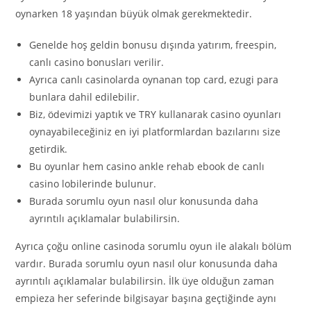
oynarken 18 yaşından büyük olmak gerekmektedir.
Genelde hoş geldin bonusu dışında yatırım, freespin,
canlı casino bonusları verilir.
Ayrıca canlı casinolarda oynanan top card, ezugi para
bunlara dahil edilebilir.
Biz, ödevimizi yaptık ve TRY kullanarak casino oyunları
oynayabileceğiniz en iyi platformlardan bazılarını size
getirdik.
Bu oyunlar hem casino ankle rehab ebook de canlı
casino lobilerinde bulunur.
Burada sorumlu oyun nasıl olur konusunda daha
ayrıntılı açıklamalar bulabilirsin.
Ayrıca çoğu online casinoda sorumlu oyun ile alakalı bölüm
vardır. Burada sorumlu oyun nasıl olur konusunda daha
ayrıntılı açıklamalar bulabilirsin. İlk üye olduğun zaman
empieza her seferinde bilgisayar başına geçtiğinde aynı