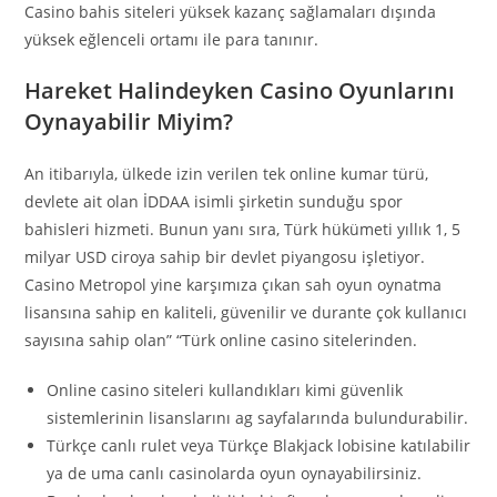
Casino bahis siteleri yüksek kazanç sağlamaları dışında
yüksek eğlenceli ortamı ile para tanınır.
Hareket Halindeyken Casino Oyunlarını
Oynayabilir Miyim?
An itibarıyla, ülkede izin verilen tek online kumar türü,
devlete ait olan İDDAA isimli şirketin sunduğu spor
bahisleri hizmeti. Bunun yanı sıra, Türk hükümeti yıllık 1, 5
milyar USD ciroya sahip bir devlet piyangosu işletiyor.
Casino Metropol yine karşımıza çıkan sah oyun oynatma
lisansına sahip en kaliteli, güvenilir ve durante çok kullanıcı
sayısına sahip olan” “Türk online casino sitelerinden.
Online casino siteleri kullandıkları kimi güvenlik
sistemlerinin lisanslarını ag sayfalarında bulundurabilir.
Türkçe canlı rulet veya Türkçe Blakjack lobisine katılabilir
ya de uma canlı casinolarda oyun oynayabilirsiniz.