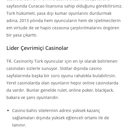
sayfasında Curacao lisansına sahip olduğunu görebilirsiniz.
Türk hükümeti, yasa dışı kumar oyunlarını durdurmak
adına, 2013 yılında hem oyuncuların hem de işletmecilerin
em virtude de ve hapis cezasına çarptırılmalarını öngören
bir yasa çıkarttı.
Lider Çevrimiçi Casinolar
TR. Casinority Türk oyuncular için en iyi olarak belirlenen
casinoları sizlerle sunuyor. Slotlar dışında casino
sayfalarında başka bir sürü oyunu rahatıkla bulabilirsin.
Yerel casinolarda olan oyunların hepsi online casinolarda
da vardır. Bunlar genelde rulet, online poker, blackjack,
bakara ve şans oyunlarıdır.
Casino bahis sitelerinin adresi yüksek kazanç
sağlamaları dışında yüksek eğlenceli ortamı ile de
tanınır.