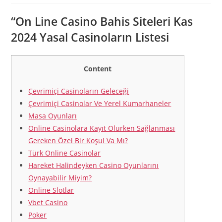
“On Line Casino Bahis Siteleri Kas
2024 Yasal Casinoların Listesi ️
Content
Çevrimiçi Casinoların Geleceği
Çevrimiçi Casinolar Ve Yerel Kumarhaneler
Masa Oyunları
Online Casinolara Kayıt Olurken Sağlanması
Gereken Özel Bir Koşul Va Mı?
Türk Online Casinolar
Hareket Halindeyken Casino Oyunlarını
Oynayabilir Miyim?
Online Slotlar
Vbet Casino
Poker