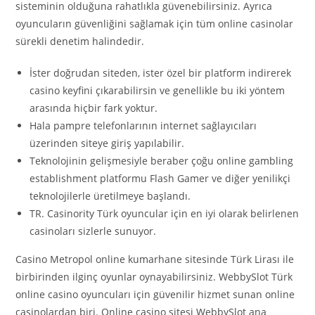
sisteminin olduğuna rahatlıkla güvenebilirsiniz. Ayrıca
oyuncuların güvenliğini sağlamak için tüm online casinolar
sürekli denetim halindedir.
İster doğrudan siteden, ister özel bir platform indirerek
casino keyfini çıkarabilirsin ve genellikle bu iki yöntem
arasında hiçbir fark yoktur.
Hala pampre telefonlarının internet sağlayıcıları
üzerinden siteye giriş yapılabilir.
Teknolojinin gelişmesiyle beraber çoğu online gambling
establishment platformu Flash Gamer ve diğer yenilikçi
teknolojilerle üretilmeye başlandı.
TR. Casinority Türk oyuncular için en iyi olarak belirlenen
casinoları sizlerle sunuyor.
Casino Metropol online kumarhane sitesinde Türk Lirası ile
birbirinden ilginç oyunlar oynayabilirsiniz. WebbySlot Türk
online casino oyuncuları için güvenilir hizmet sunan online
casinolardan biri. Online casino sitesi WebbySlot ana