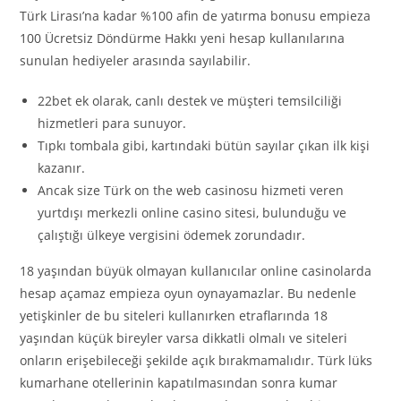
Türk Lirası’na kadar %100 afin de yatırma bonusu empieza
100 Ücretsiz Döndürme Hakkı yeni hesap kullanılarına
sunulan hediyeler arasında sayılabilir.
22bet ek olarak, canlı destek ve müşteri temsilciliği
hizmetleri para sunuyor.
Tıpkı tombala gibi, kartındaki bütün sayılar çıkan ilk kişi
kazanır.
Ancak size Türk on the web casinosu hizmeti veren
yurtdışı merkezli online casino sitesi, bulunduğu ve
çalıştığı ülkeye vergisini ödemek zorundadır.
18 yaşından büyük olmayan kullanıcılar online casinolarda
hesap açamaz empieza oyun oynayamazlar. Bu nedenle
yetişkinler de bu siteleri kullanırken etraflarında 18
yaşından küçük bireyler varsa dikkatli olmalı ve siteleri
onların erişebileceği şekilde açık bırakmamalıdır. Türk lüks
kumarhane otellerinin kapatılmasından sonra kumar