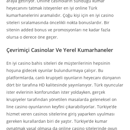
araya getiriyor. Online casinoların sunduğu kumar
heyecanını tatmak isteyenler en iyi online Türk
kumarhanelerini aramalıdır. Çoğu kişi için en iyi casino
siteleri sıralamasında öncelikli nokta bonuslardır. Bir
sitenin added bonus ve promosyonları ne kadar fazla
olursa o derece öne geçer.
Çevrimiçi Casinolar Ve Yerel Kumarhaneler
En iyi casino bahis siteleri de müşterilerinin hepsinin
hoşuna gidecek oyunlar bulundurmaya çalışır. Bu
platformlarda, canlı krupiyeli oyunların heyecanı dünyanın
dört bir tarafına HD kalitesinde yayınlanıyor. Türk oyuncular
ister evlerinin konforundan ister yoldayken, gerçek
krupiyeler tarafından yönetilen masalarda geleneksel on
line casino oyunlarının keyfini çıkarabiliyorlar. Türkiye’de
hizmet veren casinos sitelerine giriş yaparken uyulması
gereken kurallardan biri de yaştır. Türkiye’de kumar
oynatmak yasal olmasa da online casino sitelerinde oyun