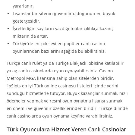
yararlanır.
Lisanslar bir sitenin güvenilir olduğunun en büyük
göstergesidir.
İşretlediğin sayıların yazdığı toplar çıktıkça kazanç
miktarın da artar.
Türkiye’de en çok sevilen popüler canlı casino
oyunlarından bazılarını aşağıda bulabilirsiniz.
Türkçe canlı rulet ya da Türkçe Blakjack lobisine katılabilir
ya ag canlı casinolarda oyun oynayabilirsiniz. Casino
Metropol MGA lisansına sahip olan sitelerden biridir.
1xSlots en iyi Türk online casinosu listeleri içinde yerini
sunduğu hizmetlerle tutuyor. Büyük kazançlar sunmak, hızlı
ödemeler yapmak ve resmi oyun oynatma lisansı sunmak
en önemli ve güvenilir özelliklerinden biridir. Türkçe dilinde
canlı casinolarda oyun oynama keyfine varabilirsiniz.
Türk Oyunculara Hizmet Veren Canlı Casinolar