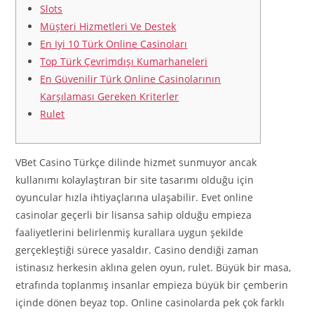
Slots
Müşteri Hizmetleri Ve Destek
En Iyi 10 Türk Online Casinoları
Top Türk Çevrimdışı Kumarhaneleri
En Güvenilir Türk Online Casinolarının
Karşılaması Gereken Kriterler
Rulet
VBet Casino Türkçe dilinde hizmet sunmuyor ancak
kullanımı kolaylaştıran bir site tasarımı olduğu için
oyuncular hızla ihtiyaçlarına ulaşabilir. Evet online
casinolar geçerli bir lisansa sahip olduğu empieza
faaliyetlerini belirlenmiş kurallara uygun şekilde
gerçekleştiği sürece yasaldır. Casino dendiği zaman
istinasız herkesin aklına gelen oyun, rulet. Büyük bir masa,
etrafında toplanmış insanlar empieza büyük bir çemberin
içinde dönen beyaz top. Online casinolarda pek çok farklı