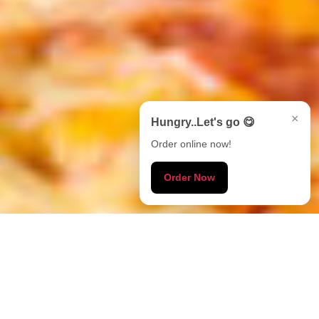
×
Hungry..Let's go 😋
Order online now!
Order Now