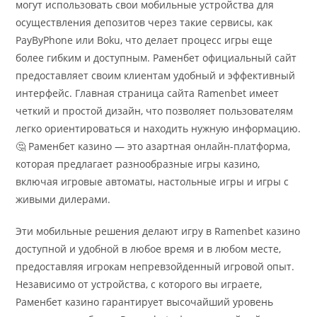
могут использовать свои мобильные устройства для
осуществления депозитов через такие сервисы, как
PayByPhone или Boku, что делает процесс игры еще
более гибким и доступным. Раменбет официальный сайт
предоставляет своим клиентам удобный и эффективный
интерфейс. Главная страница сайта Ramenbet имеет
четкий и простой дизайн, что позволяет пользователям
легко ориентироваться и находить нужную информацию.
🤔 Раменбет казино — это азартная онлайн-платформа,
которая предлагает разнообразные игры казино,
включая игровые автоматы, настольные игры и игры с
живыми дилерами.
Эти мобильные решения делают игру в Ramenbet казино
доступной и удобной в любое время и в любом месте,
предоставляя игрокам непревзойденный игровой опыт.
Независимо от устройства, с которого вы играете,
Раменбет казино гарантирует высочайший уровень