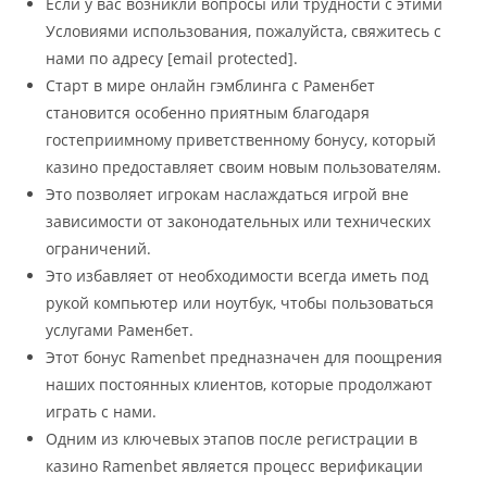
Если у вас возникли вопросы или трудности с этими
Условиями использования, пожалуйста, свяжитесь с
нами по адресу [email protected].
Старт в мире онлайн гэмблинга с Раменбет
становится особенно приятным благодаря
гостеприимному приветственному бонусу, который
казино предоставляет своим новым пользователям.
Это позволяет игрокам наслаждаться игрой вне
зависимости от законодательных или технических
ограничений.
Это избавляет от необходимости всегда иметь под
рукой компьютер или ноутбук, чтобы пользоваться
услугами Раменбет.
Этот бонус Ramenbet предназначен для поощрения
наших постоянных клиентов, которые продолжают
играть с нами.
Одним из ключевых этапов после регистрации в
казино Ramenbet является процесс верификации