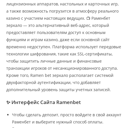
лицензионных аппаратов, настольных и карточных игр,
а также возможность погрузится в атмосферу реального
казино с участием настоящих ведущих. 📺 Раменбет
зеркало — это альтернативный веб-адрес, который
предоставляет пользователям доступ к основным
функциям и играм казино, даже если основной сайт
временно недоступен. Платформа использует передовые
технологии шифрования, такие как SSL-сертификаты,
чтобы защитить личные данные и финансовые
транзакции игроков от несанкционированного доступа.
Кроме того, Ramen bet зеркало располагает системой
двухфакторной аутентификации, что добавляет
дополнительный уровень защиты учетных записей.
✨ Интерфейс Сайта Ramenbet
Чтобы сделать депозит, просто войдите в свой аккаунт
Раменбет и выберите нужный способ оплаты.