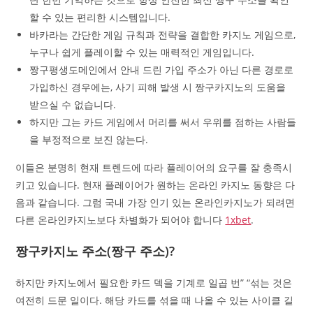
할 수 있는 편리한 시스템입니다.
바카라는 간단한 게임 규칙과 전략을 결합한 카지노 게임으로,
누구나 쉽게 플레이할 수 있는 매력적인 게임입니다.
짱구평생도메인에서 안내 드린 가입 주소가 아닌 다른 경로로
가입하신 경우에는, 사기 피해 발생 시 짱구카지노의 도움을
받으실 수 없습니다.
하지만 그는 카드 게임에서 머리를 써서 우위를 점하는 사람들
을 부정적으로 보진 않는다.
이들은 분명히 현재 트렌드에 따라 플레이어의 요구를 잘 충족시
키고 있습니다. 현재 플레이어가 원하는 온라인 카지노 동향은 다
음과 같습니다. 그럼 국내 가장 인기 있는 온라인카지노가 되려면
다른 온라인카지노보다 차별화가 되어야 합니다
1xbet
.
짱구카지노 주소(짱구 주소)?
하지만 카지노에서 필요한 카드 덱을 기계로 일곱 번” “섞는 것은
여전히 드문 일이다. 해당 카드를 섞을 때 나올 수 있는 사이클 길