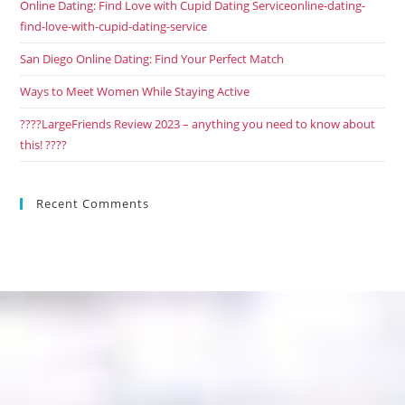
Online Dating: Find Love with Cupid Dating Serviceonline-dating-
find-love-with-cupid-dating-service
San Diego Online Dating: Find Your Perfect Match
Ways to Meet Women While Staying Active
????LargeFriends Review 2023 – anything you need to know about
this! ????
Recent Comments