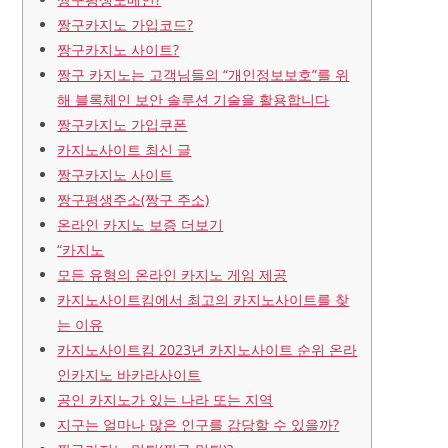
짱구카지노 가입코드?
짱구카지노 사이트?
짱구 카지노는 고객님들의 “개인정보보호”를 위
해 블록체인 보안 솔루션 기술을 활용합니다
짱구카지노 가입쿠폰
카지노사이트 최신 글
짱구카지노 사이트
짱구평생주소(짱구 주소)
온라인 카지노 보증 더보기
“카지노
모든 유형의 온라인 카지노 게임 제공
카지노사이트킴에서 최고의 카지노사이트를 찾
는 이유
카지노사이트킴 2023년 카지노사이트 순위 온라
인카지노 바카라사이트
공인 카지노가 있는 나라 또는 지역
지구는 얼마나 많은 인구를 감당할 수 있을까?