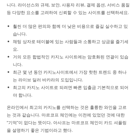
니다. 라이선스와 규제, 보안, 사용자 리뷰, 결제 옵션, 서비스 품질
등 다양한 요소를 고려하여 신뢰할 수 있는 사이트를 선택하세요.
훨씬 더 많은 편의와 함께 더 낮은 비용으로 즐길 실수하고 있
습니다.
채팅 상자로 테이블에 있는 사람들과 소통하고 상금을 즐기세
요.
거의 모든 합법적인 카지노 사이트에는 암호화된 연결이 있습
니다.
최근 몇 년 동안 카지노사이트에서 가장 핫한 트렌드 중 하나
는 라이브 딜러 바카라의 도입입니다.
최고의 카지노 사이트로 되려면 빠른 입출금 기본적으로 되어
야 합니다.
온라인에서 최고의 카지노를 선택하는 것은 훌륭한 와인을 고르
는 것과 같습니다. 마르코프 체인에는 이전에 있었던 것에 대한
“기억”이 없다는 뜻이다. 아사프는 마르코프 체인이 카드 셔플링
을 설명하기 좋은 기법이라고 했다.