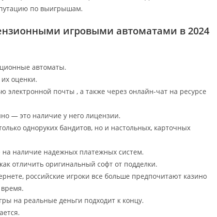
путацию по выигрышам.
цензионными игровыми автоматами в 2024
иционные автоматы.
 их оценки.
ю электронной почты , а также через онлайн-чат на ресурсе
но — это наличие у него лицензии.
 только одноруких бандитов, но и настольных, карточных
е на наличие надежных платежных систем.
как отличить оригинальный софт от подделки.
ернете, российские игроки все больше предпочитают казино
 время.
Этот ‎обзор‏ ‎и‏ ‎рейтинг ‎лучших‏ ‎онлайн-казино ‎для‏ ‎игры ‎на ‎реальные ‎деньги ‎подходит‏ ‎к‏ ‎концу.
ается.