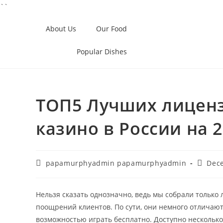
``
About Us
Our Food
Popular Dishes
ТОП5 Лучших лицен
казино в России на 2
papamurphyadmin papamurphyadmin
Dece
Нельзя сказать однозначно, ведь мы собрали только 
поощрений клиентов. По сути, они немного отличаются
возможностью играть бесплатно. Доступно несколько