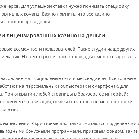
укмекеров. Для успешной ставки нужно понимать специфику
портивных команд. Важно помнить, что все казино
и сроки их проведения.
ами лицензированных казино на деньги
овые возможности пользователей. Такие студии чаще других
механик. На некоторых игровых площадках можно стартовать
она, онлайн чат, социальные сети и мессенджеры. Все топовые
работают на персональных компьютерах и смартфонах. Для
та. При открытии любой страницы в браузере ее интерфейс
ьно меняется навигация, появляются скрытые меню и кнопки.
 версии.
ых начислений. Скриптовые площадки считаются поддельными 
с выгодными бонусными программами, призовым фондом. Такие
вляют их бесконечно вкладывать деньги в надежде на