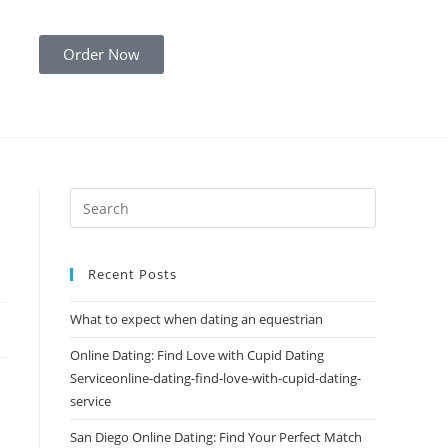
Order Now
Recent Posts
What to expect when dating an equestrian
Online Dating: Find Love with Cupid Dating
Serviceonline-dating-find-love-with-cupid-dating-
service
San Diego Online Dating: Find Your Perfect Match