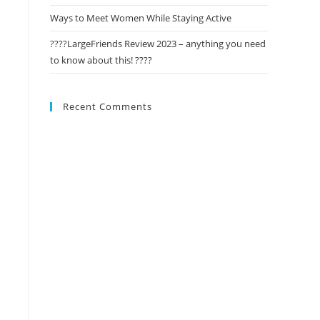
Ways to Meet Women While Staying Active
????LargeFriends Review 2023 – anything you need
to know about this! ????
Recent Comments