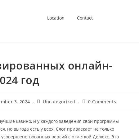
Location
Contact
зированных онлайн-
024 год
mber 3, 2024
Uncategorized
0 Comments
лучшие казино, и у каждого заведения свои программы
, но выгода есть у всех. Слот привлекает не только
 усовершенствованных версий с отметкой Делюкс. Это