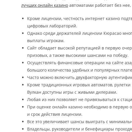
лучших онлайн казино
автоматами работает без нее,
Кроме лицензии, честность интернет казино подтв
цифровых лабораторий.
Однако среди держателей лицензии Кюрасао мног
выплаты игрокам.
Сайт обладает высокой репутацией в первую оче
призовых, а также высокими шансами на победу.
Осуществлять финансовые операции на сайте аза
большого количества удобных и популярных плат
Часто можно включить двухфакторную аутентифика
Кроме традиционных игровых автоматов, рулетки 
Вулкан доступны игры с живыми дилерами.
Любая из них позволяет не привязываться к стац
При оценке онлайн казино необходимо в первую 
и срок действия лицензии.
Все это увеличивает шансы выиграть с минимал
Владельцы, руководители и бенефициары проходя