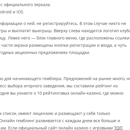
с официального зеркала.
droid и iOS.
формации о ней, не регистрируйтесь. В этом случае никто не
гры и выплатят выигрыш. Вверху слева находится логотип клуба
цу. Левее него — блок главного меню, где расположены ссылки
 части экрана размещены кнопки регистрации и входа, а чуть
годных акционных предложениях площадки.
но для начинающего гемблера. Предложений на рынке много, н
сс выбора игорного заведения, мы составили рейтинг из
одня вы узнаете о 10 рейтинговых онлайн-казино, где можно
м список, имеют лицензию и размещают у себя только
Онлайн гемблинг развивается с каждым днем все больше и
асам. Если официальный сайт онлайн казино с игровыми
ТОП