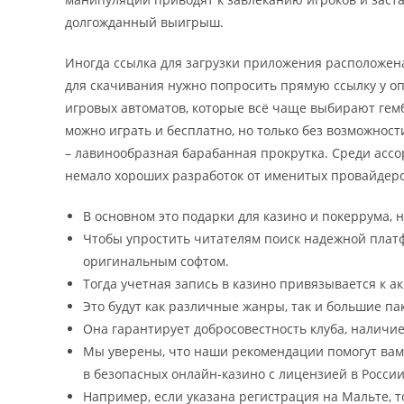
долгожданный выигрыш.
Иногда ссылка для загрузки приложения расположена 
для скачивания нужно попросить прямую ссылку у опе
игровых автоматов, которые всё чаще выбирают гемб
можно играть и бесплатно, но только без возможно
– лавинообразная барабанная прокрутка. Среди асс
немало хороших разработок от именитых провайдеро
В основном это подарки для казино и покеррума, 
Чтобы упростить читателям поиск надежной плат
оригинальным софтом.
Тогда учетная запись в казино привязывается к а
Это будут как различные жанры, так и большие п
Она гарантирует добросовестность клуба, наличи
Мы уверены, что наши рекомендации помогут вам
в безопасных онлайн-казино с лицензией в России
Например, если указана регистрация на Мальте, то 