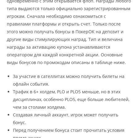
одновременно с этим открывается флоп. Награды любого
типа выдаются только официально зарегистрированным
игрокам. Сначала необходимо ознакомиться с
правилами платформы и открыть счет. Только после
этого можно получать бонусы в ПокерОК на депозит и
другие виды стимулирующих наград. Тип и величина
награды за активацию купона устанавливаются
оператором для каждой конкретной акции. Основные
виды бонусов по промокодам описаны в таблице ниже.
За участие в сателлитах можно получить билеты на
офлайн события.
Трафик в 6+ холдем, PLO и PLO5 меньше, но в этих
дисциплинах, особенно PLO5, еще больше любителей,
чем за столами холдема.
Создавая личный аккаунт, игрок может получить
бонус.
Перед получением бонуса стоит прочитать условия
промо акции.