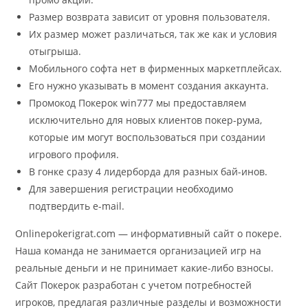
Размер возврата зависит от уровня пользователя.
Их размер может различаться, так же как и условия
отыгрыша.
Мобильного софта нет в фирменных маркетплейсах.
Его нужно указывать в момент создания аккаунта.
Промокод Покерок win777 мы предоставляем
исключительно для новых клиентов покер-рума,
которые им могут воспользоваться при создании
игрового профиля.
В гонке сразу 4 лидерборда для разных бай-инов.
Для завершения регистрации необходимо
подтвердить e-mail.
Onlinepokerigrat.com — информативный сайт о покере.
Наша команда не занимается организацией игр на
реальные деньги и не принимает какие-либо взносы.
Сайт Покерок разработан с учетом потребностей
игроков, предлагая различные разделы и возможности