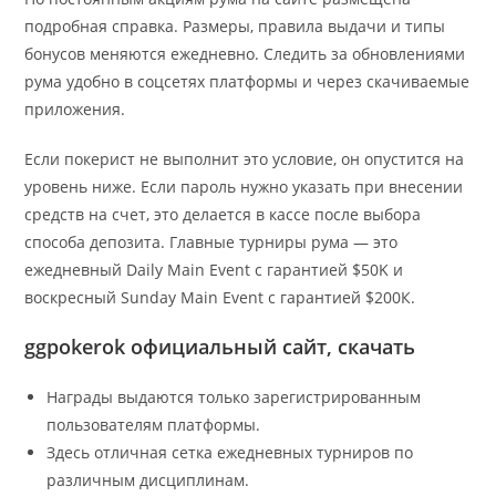
подробная справка. Размеры, правила выдачи и типы
бонусов меняются ежедневно. Следить за обновлениями
рума удобно в соцсетях платформы и через скачиваемые
приложения.
Если покерист не выполнит это условие, он опустится на
уровень ниже. Если пароль нужно указать при внесении
средств на счет, это делается в кассе после выбора
способа депозита. Главные турниры рума — это
ежедневный Daily Main Event с гарантией $50K и
воскресный Sunday Main Event с гарантией $200К.
ggpokerok официальный сайт, скачать
Награды выдаются только зарегистрированным
пользователям платформы.
Здесь отличная сетка ежедневных турниров по
различным дисциплинам.