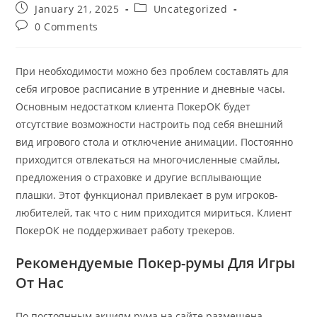
January 21, 2025
Uncategorized
0 Comments
При необходимости можно без проблем составлять для
себя игровое расписание в утренние и дневные часы.
Основным недостатком клиента ПокерОК будет
отсутствие возможности настроить под себя внешний
вид игрового стола и отключение анимации. Постоянно
приходится отвлекаться на многочисленные смайлы,
предложения о страховке и другие всплывающие
плашки. Этот функционал привлекает в рум игроков-
любителей, так что с ним приходится мириться. Клиент
ПокерОК не поддерживает работу трекеров.
Рекомендуемые Покер-румы Для Игры
От Нас
По постоянным акциям рума на сайте размещена