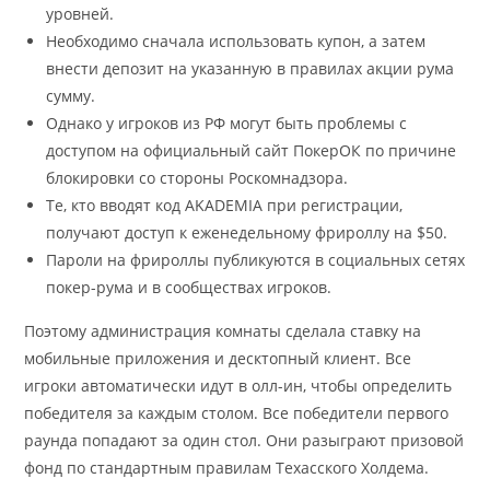
уровней.
Необходимо сначала использовать купон, а затем
внести депозит на указанную в правилах акции рума
сумму.
Однако у игроков из РФ могут быть проблемы с
доступом на официальный сайт ПокерОК по причине
блокировки со стороны Роскомнадзора.
Те, кто вводят код AKADEMIA при регистрации,
получают доступ к еженедельному фрироллу на $50.
Пароли на фрироллы публикуются в социальных сетях
покер-рума и в сообществах игроков.
Поэтому администрация комнаты сделала ставку на
мобильные приложения и десктопный клиент. Все
игроки автоматически идут в олл-ин, чтобы определить
победителя за каждым столом. Все победители первого
раунда попадают за один стол. Они разыграют призовой
фонд по стандартным правилам Техасского Холдема.