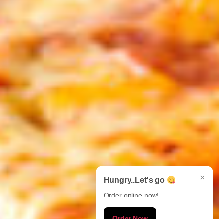
×
Hungry..Let's go
Order online now!
Order Now