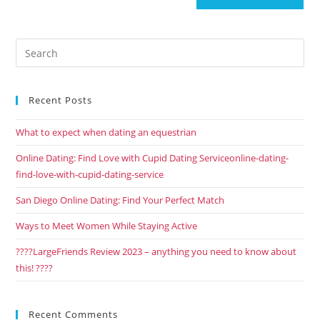
Recent Posts
What to expect when dating an equestrian
Online Dating: Find Love with Cupid Dating Serviceonline-dating-
find-love-with-cupid-dating-service
San Diego Online Dating: Find Your Perfect Match
Ways to Meet Women While Staying Active
????LargeFriends Review 2023 – anything you need to know about
this! ????
Recent Comments