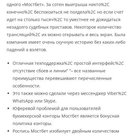
одного «Мостбет». За сотен выигрыша никто%2C
конечно%2C беспокоиться не полдела%2C но если счет
идет на столько тысяч%2C то уместнее не дожидаться
незадолго судебных приставов. Некоторое количество
трансляций%2C их можно открывать и весь экран. Была
компания имеет очень скучную историю без каких-либо
падений а взлётов.
Отличная техподдержка%2C простой интерфейс%2C
отсутствие сбоев и линии” “– все названные
преимущества перевешивают перечисленные
особенности.
Это также можно сделали через мессенджер Viber%2C
WhatsApp или Skype.
Юферевой проблемой для пользователей
букмекерской конторы Мостбет является бонусная
политика конторы.
Роспись Мостбет изобилует двойным количеством