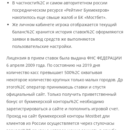
В частности%2C и самом авторитетном россии
посредническом ресурсе «Рейтинг Букмекеров»
накопилось еще свыше жалоб и БК «Мостбет».
Же личном кабинете игрока отображается текущий
баланс%2C хранится история ставок%2C оформляются
заявки в вывод средств же выполняются
пользовательские настройки.
Лицензия в прием ставок была выдана ФНС ФЕДЕРАЦИИ
6 апреля 2009 года. По состоянию на 2019 дня
количество касс превышает 500%2C охватывая
некоторое количество крупных только малых городов. Др
этого%2C оператор принимаешь ставки и спустя
официальный сайт. Только получить приветственный
бонус от букмекерской конторы%2C необходимо
зарегистрироваться а сайте и пополнить игровой счет.
Проход на сайт букмекерской конторы Mostbet дли
клиентов из России осуществляется через стулочасы