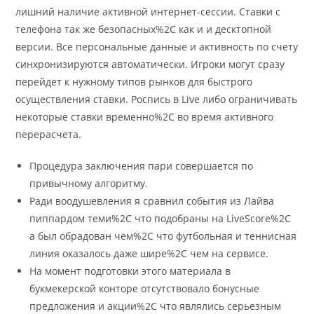
лишний наличие активной интернет-сессии. Ставки с
телефона так же безопасных%2C как и и десктопной
версии. Все персональные данные и активность по счету
синхронизируются автоматически. Игроки могут сразу
перейдет к нужному типов рынков для быстрого
осуществления ставки. Роспись в Live либо ограничивать
некоторые ставки временно%2C во время активного
перерасчета.
Процедура заключения пари совершается по
привычному алгоритму.
Ради воодушевления я сравнил события из Лайва
пиппардом теми%2C что подобраны на LiveScore%2C
а был обрадован чем%2C что футбольная и теннисная
линия оказалось даже шире%2C чем на сервисе.
На момент подготовки этого материала в
букмекерской конторе отсутствовало бонусные
предложения и акции%2C что являлись серьезным