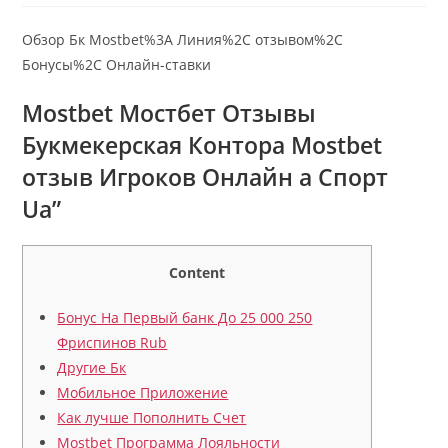
Обзор Бк Mostbet%3A Линия%2C отзывом%2C
Бонусы%2C Онлайн-ставки
Mostbet Мостбет Отзывы
Букмекерская Контора Mostbet
отзыв Игроков Онлайн а Спорт
Ua”
Content
Бонус На Первый банк До 25 000 250
Фриспинов Rub
Другие Бк
Мобильное Приложение
Как лучше Пополнить Счет
Mostbet Программа Лояльности