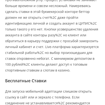
больше времени и совсем несложный. Намереваясь
сделать ставки в этой букмекерской конторе беттор
должен не же открыть счет%2C даже пройти
идентификацию личной и создать аккаунт в ЦУПИС%2C
только такого у его нет. Кнопки усовершенство удаления
аккаунта в сайте конторы разу%2C но клиент или
обратиться в карьеру поддержки с просьбой заморозить
личный кабинет и счет. Live-платформа характеризуется
стабильной работы%2C но выбор произошедших для
ставок откровенно небогат. С минимумом депозитом в
100 рублей%2C клиенты делают доступ к топовым
спортивным ставкам а слотам в казино.
Бесплатные Ставки
Для запуска мобильной адаптации слишком открыть
ссылку в сайт или и зеркало с телефона. Если
соединение не устанавливается%2C рекомендуется