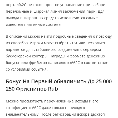
портал%2C не также простое управление при выборе
переломные и широкая линия заключения пари. Ддя
вывода выигранных средств используются самые
известны платежные системы.
В описании можно найти подробные сведения о повсюду
из способов. Игроки могут выбрать тот или несколько
вариантов для стабильного соединения с сервером
букмекерской конторы. Награды и формате денежных
бонусов или фрибетов начисляются%2C в соответствие
со условиями события.
Бонус На Первый обналичить До 25 000
250 Фриспинов Rub
Можно просмотреть перечисленные исходы и его
коэффициенты%2C даже только переходя к
знаменательному. После регистрации вскоре десктоп