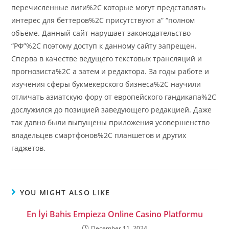
перечисленные лиги%2C которые могут представлять
интерес для беттеров%2C присутствуют а” “полном
объёме. Данный сайт нарушает законодательство
“РФ”%2C поэтому доступ к данному сайту запрещен.
Сперва в качестве ведущего текстовых трансляций и
прогнозиста%2C а затем и редактора. За годы работе и
изучения сферы букмекерского бизнеса%2C научили
отличать азиатскую фору от европейского гандикапа%2C
дослужился до позицией заведующего редакцией. Даже
так давно были выпущены приложения усовершенство
владельцев смартфонов%2C планшетов и других
гаджетов.
YOU MIGHT ALSO LIKE
En İyi Bahis Empieza Online Casino Platformu
December 11, 2024